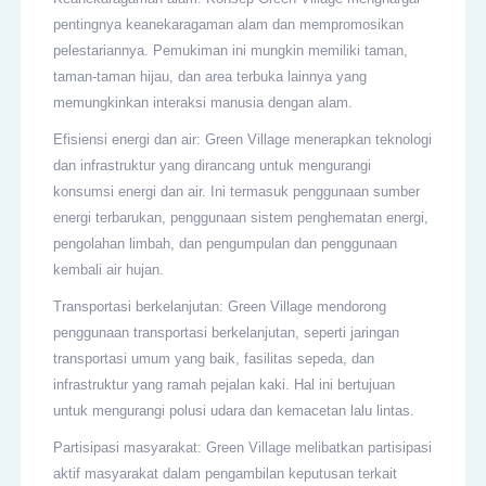
pentingnya keanekaragaman alam dan mempromosikan
pelestariannya. Pemukiman ini mungkin memiliki taman,
taman-taman hijau, dan area terbuka lainnya yang
memungkinkan interaksi manusia dengan alam.
Efisiensi energi dan air: Green Village menerapkan teknologi
dan infrastruktur yang dirancang untuk mengurangi
konsumsi energi dan air. Ini termasuk penggunaan sumber
energi terbarukan, penggunaan sistem penghematan energi,
pengolahan limbah, dan pengumpulan dan penggunaan
kembali air hujan.
Transportasi berkelanjutan: Green Village mendorong
penggunaan transportasi berkelanjutan, seperti jaringan
transportasi umum yang baik, fasilitas sepeda, dan
infrastruktur yang ramah pejalan kaki. Hal ini bertujuan
untuk mengurangi polusi udara dan kemacetan lalu lintas.
Partisipasi masyarakat: Green Village melibatkan partisipasi
aktif masyarakat dalam pengambilan keputusan terkait