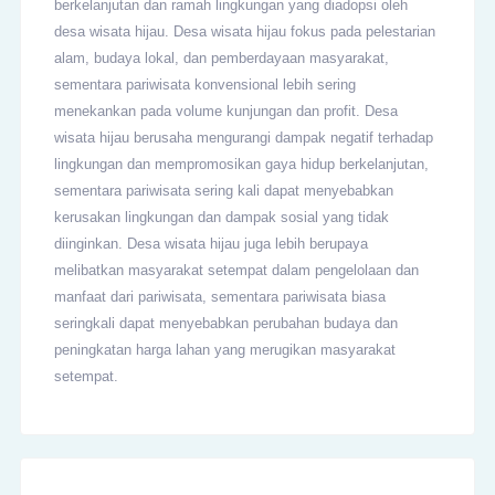
berkelanjutan dan ramah lingkungan yang diadopsi oleh
desa wisata hijau. Desa wisata hijau fokus pada pelestarian
alam, budaya lokal, dan pemberdayaan masyarakat,
sementara pariwisata konvensional lebih sering
menekankan pada volume kunjungan dan profit. Desa
wisata hijau berusaha mengurangi dampak negatif terhadap
lingkungan dan mempromosikan gaya hidup berkelanjutan,
sementara pariwisata sering kali dapat menyebabkan
kerusakan lingkungan dan dampak sosial yang tidak
diinginkan. Desa wisata hijau juga lebih berupaya
melibatkan masyarakat setempat dalam pengelolaan dan
manfaat dari pariwisata, sementara pariwisata biasa
seringkali dapat menyebabkan perubahan budaya dan
peningkatan harga lahan yang merugikan masyarakat
setempat.