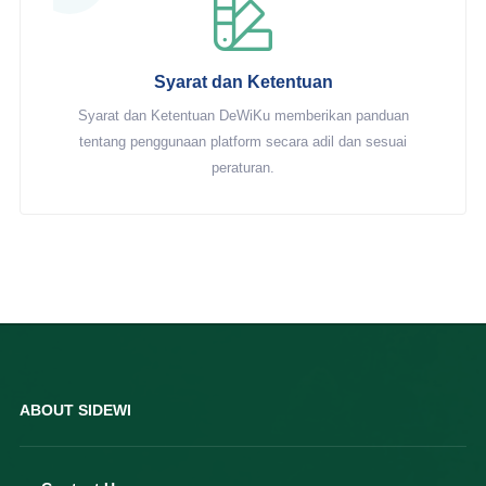
Syarat dan Ketentuan
Syarat dan Ketentuan DeWiKu memberikan panduan
tentang penggunaan platform secara adil dan sesuai
peraturan.
ABOUT SIDEWI