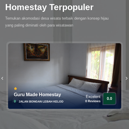
Homestay Terpopuler
Temukan akomodasi desa wisata terbaik dengan konsep hijau
yang paling diminati oleh para wisatawan
Guru Made Homestay
Excelent
0.0
0 Reviews
JALAN BONGAN LEBAH KELOD