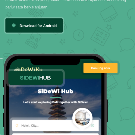
pariwisata berkelanjutan.
Download for Android
Booking now
SIDEWI
HUB