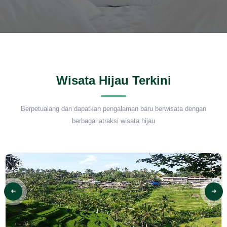
Wisata Hijau Terkini
Berpetualang dan dapatkan pengalaman baru berwisata dengan
berbagai atraksi wisata hijau