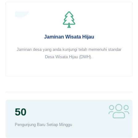
Jaminan Wisata Hijau
Jaminan desa yang anda kunjungi telah memenuhi standar
Desa Wisata Hijau (DWH).
50
Pengunjung Baru Setiap Minggu