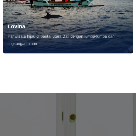
Lovina
Pariwisata hijau di pantai utara Bali dengan lumba-lumba dan
lingkungan alami.