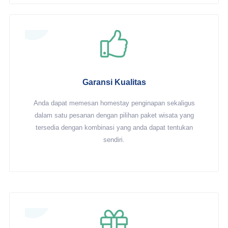
Garansi Kualitas
Anda dapat memesan homestay penginapan sekaligus
dalam satu pesanan dengan pilihan paket wisata yang
tersedia dengan kombinasi yang anda dapat tentukan
sendiri.